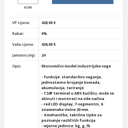
KOM
VP cijena:
426,00 €
Rabat:
0%
Vaša cijena:
426,00 €
Jamstvo (mj):
24
Opis:
Ekonomični model industrijske vage
- funkcije: standardno vaganje,
jednostavno brojanje komada,
akumulacija, tariranje
- T24P terminal u ABS kućištu, može se
skinuti i montirati na više načina
- red LED display, 7-segmentni, 6
znamenaka visine 20 mm
- 4 mehaničke, taktilne tipke za
pozivanje različitih funkcija
- mjerne jedinice: kg, g, lb