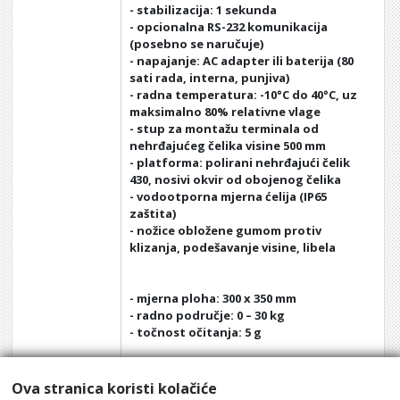
- stabilizacija: 1 sekunda
- opcionalna RS-232 komunikacija
(posebno se naručuje)
- napajanje: AC adapter ili baterija (80
sati rada, interna, punjiva)
- radna temperatura: -10°C do 40°C, uz
maksimalno 80% relativne vlage
- stup za montažu terminala od
nehrđajućeg čelika visine 500 mm
- platforma: polirani nehrđajući čelik
430, nosivi okvir od obojenog čelika
- vodootporna mjerna ćelija (IP65
zaštita)
- nožice obložene gumom protiv
klizanja, podešavanje visine, libela
- mjerna ploha: 300 x 350 mm
- radno područje: 0 – 30 kg
- točnost očitanja: 5 g
Jamstveni rok: 24 mjeseci od isporuke
Vaga se ne ovjerava - ne može se
Ova stranica koristi kolačiće