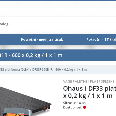
Potrošni - medij za tisak
Potrošni - TT tra
R - 600 x 0,2 kg / 1 x 1 m
33 platforma (čelik) i-DF33P600B1R - 600 x 0,2 kg / 1 x 1 m
VAGE PALETNE I PLATFORMSKE
Ohaus i-DF33 plat
x 0,2 kg / 1 x 1 m
Šifra:
O114071
Dostupnost: