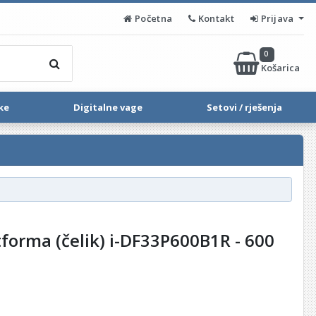
Početna
Kontakt
Prijava
0
Košarica
ke
Digitalne vage
Setovi / rješenja
forma (čelik) i-DF33P600B1R - 600