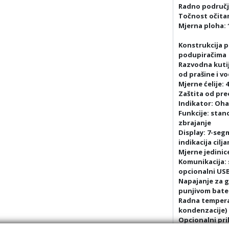
Radno područje
Točnost očitan
Mjerna ploha: 
Konstrukcija p
podupiračima
Razvodna kutij
od prašine i v
Mjerne ćelije: 
Zaštita od pr
Indikator: Oha
Funkcije: stan
zbrajanje
Display: 7-seg
indikacija cil
Mjerne jedinic
Komunikacija: 
opcionalni US
Napajanje za g
punjivom bater
Radna temperat
kondenzacije)
Opcionalni pri