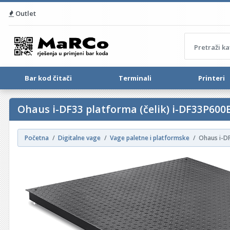
Outlet
Bar kod čitači
Terminali
Printeri
Ohaus i-DF33 platforma (čelik) i-DF33P600B1
Početna
Digitalne vage
Vage paletne i platformske
Ohaus i-DF