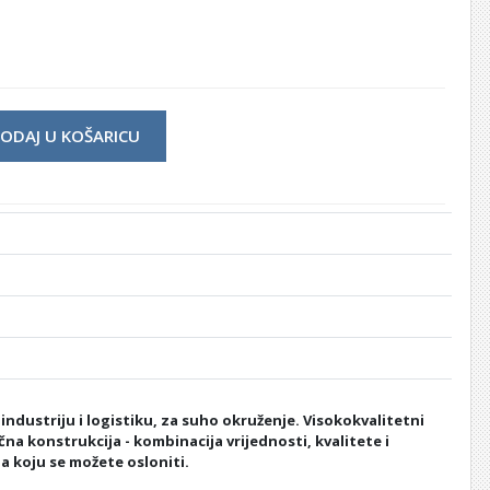
ODAJ U KOŠARICU
industriju i logistiku, za suho okruženje. Visokokvalitetni
ična konstrukcija - kombinacija vrijednosti, kvalitete i
 koju se možete osloniti.