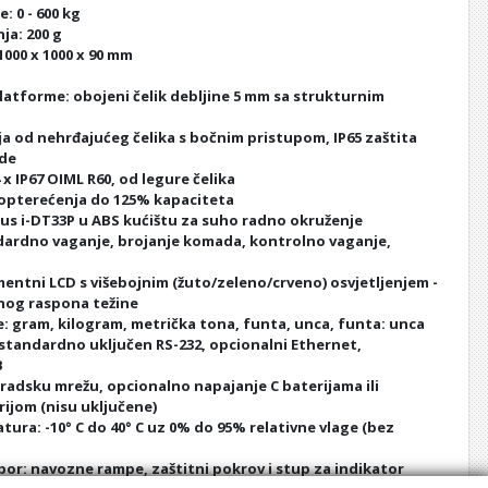
: 0 - 600 kg
ja: 200 g
1000 x 1000 x 90 mm
latforme: obojeni čelik debljine 5 mm sa strukturnim
a od nehrđajućeg čelika s bočnim pristupom, IP65 zaštita
ode
4 x IP67 OIML R60, od legure čelika
eopterećenja do 125% kapaciteta
us i-DT33P u ABS kućištu za suho radno okruženje
dardno vaganje, brojanje komada, kontrolno vaganje,
mentni LCD s višebojnim (žuto/zeleno/crveno) osvjetljenjem -
janog raspona težine
e: gram, kilogram, metrička tona, funta, unca, funta: unca
standardno uključen RS-232, opcionalni Ethernet,
B
radsku mrežu, opcionalno napajanje C baterijama ili
ijom (nisu uključene)
ura: -10° C do 40° C uz 0% do 95% relativne vlage (bez
bor: navozne rampe, zaštitni pokrov i stup za indikator