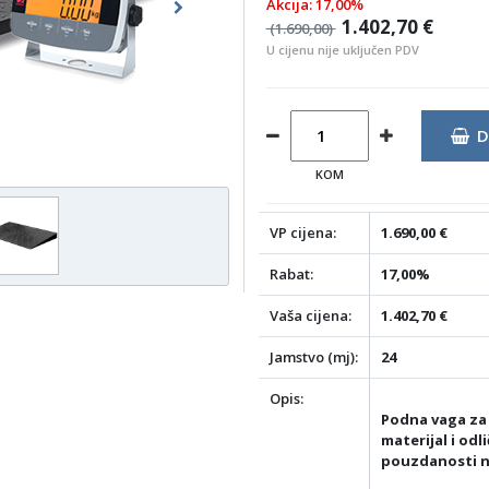
Akcija: 17,00%
Next
1.402,70 €
(1.690,00)
U cijenu nije uključen PDV
D
KOM
VP cijena:
1.690,00 €
Rabat:
17,00%
Vaša cijena:
1.402,70 €
Jamstvo (mj):
24
Opis:
Podna vaga za 
materijal i odl
pouzdanosti na