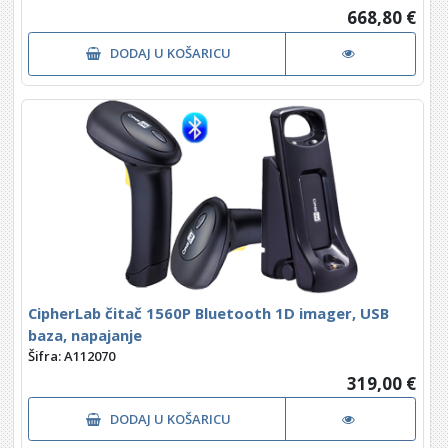
668,80 €
DODAJ U KOŠARICU
CipherLab čitač 1560P Bluetooth 1D imager, USB
baza, napajanje
Šifra: A112070
319,00 €
DODAJ U KOŠARICU