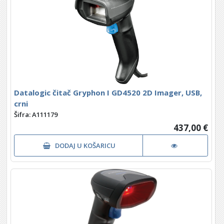
Datalogic čitač Gryphon I GD4520 2D Imager, USB,
crni
Šifra: A111179
437,00 €
DODAJ U KOŠARICU