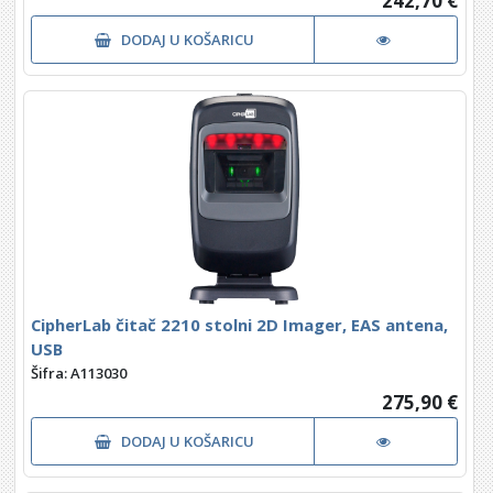
242,70 €
DODAJ U KOŠARICU
CipherLab čitač 2210 stolni 2D Imager, EAS antena,
USB
Šifra: A113030
275,90 €
DODAJ U KOŠARICU