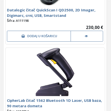
Datalogic čitač QuickScan I QD2500, 2D Imager,
Digimarc, crni, USB, Smartstand
Šifra: A111198
230,00 €
DODAJ U KOŠARICU
CipherLab čitač 1562 Bluetooth 1D Laser, USB baza,
90 metara dometa