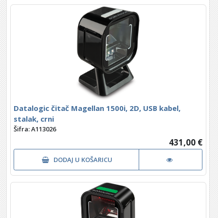
Datalogic čitač Magellan 1500i, 2D, USB kabel,
stalak, crni
Šifra: A113026
431,00 €
DODAJ U KOŠARICU