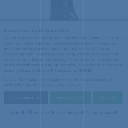
Ova stranica koristi kolačiće
CipherLab 1500 stolna baza / stalak za čitač
Ove internetske stranice koriste kolačiće (eng. Cookies) za uredan
Šifra: A191001
rad ove stranice. Također, kolačiće korisitmo kako bi osigurali
23,80 €
bolje korisničko iskustvo i funkcionalnost. Ako se slažete sa
spremanjem svih kolačića na vaš uređaj, odaberite
Prihvati SVE
.
DODAJ U KOŠARICU
Ako želite specificirati kolačiće koje želite dozvoliti, označite ih i
odaberite
Prihvati OZNAČENE
. Konačno, ako želite dozvoliti samo
nužne kolačiće, odaberite
Prihvati samo NUŽNE
.
Za više informacija o tome kako koristimo kolačiće pročitajte u
našem dokumentu
PRAVILA PRIVATNOSTI
.
Prihvati samo NUŽNE
Prihvati OZNAČENE
Prihvati SVE
Nužni
Funkcijski
Analitički
Oglašivački