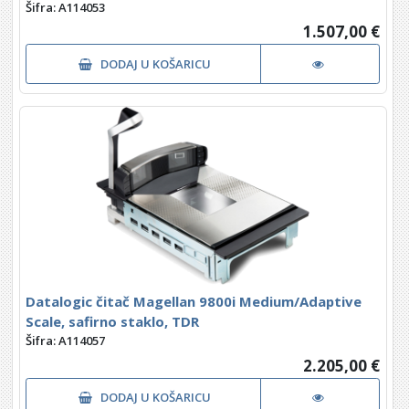
Šifra: A114053
1.507,00 €
DODAJ U KOŠARICU
Datalogic čitač Magellan 9800i Medium/Adaptive
Scale, safirno staklo, TDR
Šifra: A114057
2.205,00 €
DODAJ U KOŠARICU