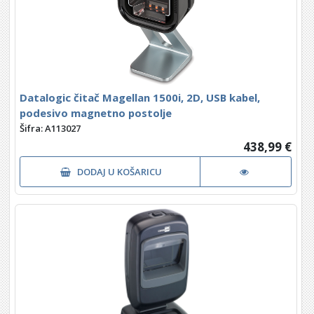
Datalogic čitač Magellan 1500i, 2D, USB kabel,
podesivo magnetno postolje
Šifra: A113027
438,99 €
DODAJ U KOŠARICU