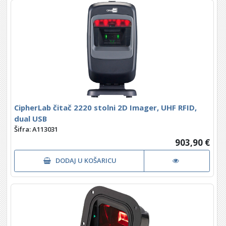
CipherLab čitač 2220 stolni 2D Imager, UHF RFID,
dual USB
Šifra: A113031
903,90 €
DODAJ U KOŠARICU