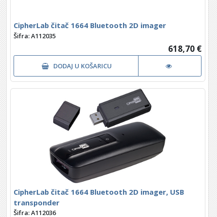
CipherLab čitač 1664 Bluetooth 2D imager
Šifra: A112035
618,70 €
DODAJ U KOŠARICU
CipherLab čitač 1664 Bluetooth 2D imager, USB
transponder
Šifra: A112036