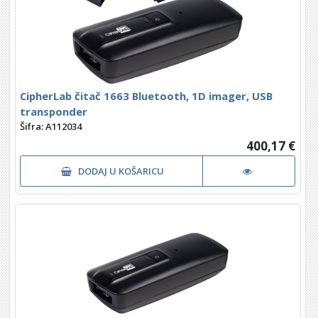
CipherLab čitač 1663 Bluetooth, 1D imager, USB
transponder
Šifra: A112034
400,17 €
DODAJ U KOŠARICU