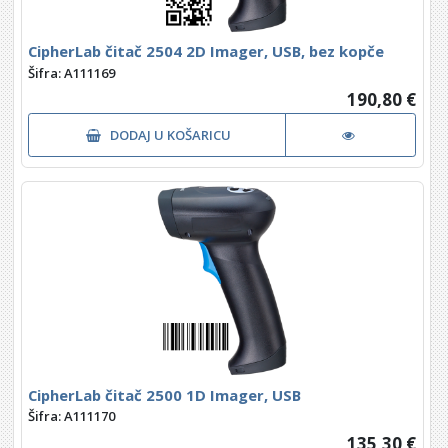
CipherLab čitač 2504 2D Imager, USB, bez kopče
Šifra: A111169
190,80 €
DODAJ U KOŠARICU
CipherLab čitač 2500 1D Imager, USB
Šifra: A111170
135,30 €