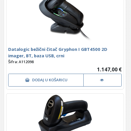
Datalogic bežični čitač Gryphon I GBT4500 2D
imager, BT, baza USB, crni
Šifra: A112098
1.147,00 €
DODAJ U KOŠARICU