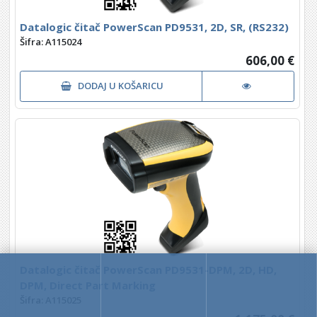
Datalogic čitač PowerScan PD9531, 2D, SR, (RS232)
Šifra: A115024
606,00 €
DODAJ U KOŠARICU
Datalogic čitač PowerScan PD9531-DPM, 2D, HD,
DPM, Direct Part Marking
Šifra: A115025