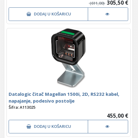
305,50 €
(611,00)
DODAJ U KOŠARICU
Datalogic čitač Magellan 1500i, 2D, RS232 kabel,
napajanje, podesivo postolje
Šifra: A113025
455,00 €
DODAJ U KOŠARICU