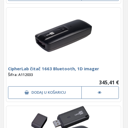
CipherLab čitač 1663 Bluetooth, 1D imager
Šifra: A112033
345,41 €
DODAJ U KOŠARICU