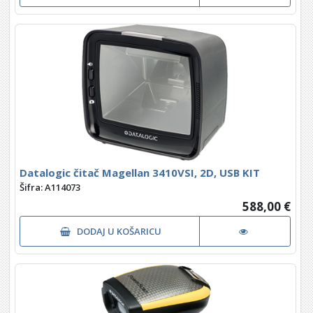
Datalogic čitač Magellan 3410VSI, 2D, USB KIT
Šifra: A114073
588,00 €
DODAJ U KOŠARICU