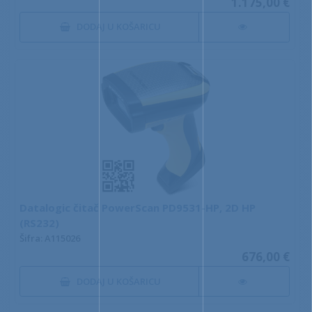
1.175,00 €
DODAJ U KOŠARICU
Datalogic čitač PowerScan PD9531-HP, 2D HP
(RS232)
Šifra: A115026
676,00 €
DODAJ U KOŠARICU