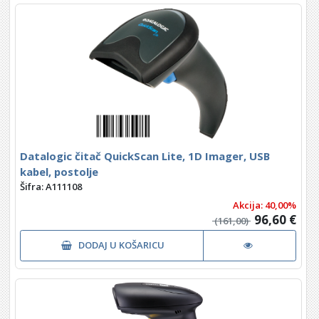
Datalogic čitač QuickScan Lite, 1D Imager, USB
kabel, postolje
Šifra: A111108
Akcija: 40,00%
96,60 €
(161,00)
DODAJ U KOŠARICU