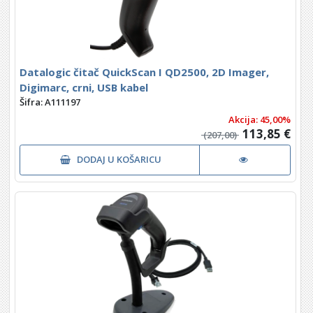
Datalogic čitač QuickScan I QD2500, 2D Imager,
Digimarc, crni, USB kabel
Šifra: A111197
Akcija: 45,00%
113,85 €
(207,00)
DODAJ U KOŠARICU