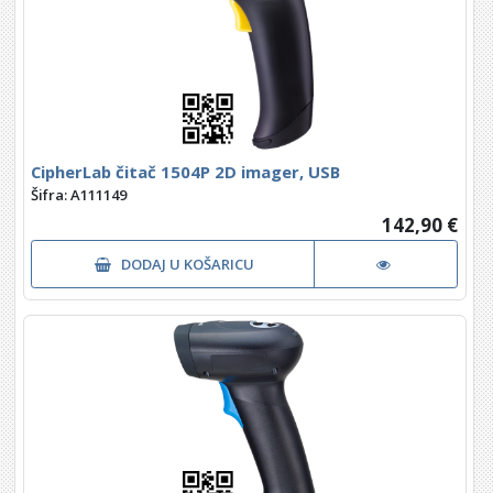
CipherLab čitač 1504P 2D imager, USB
Šifra: A111149
142,90 €
DODAJ U KOŠARICU