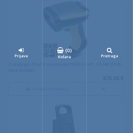
(
0
)
Prijava
Pretraga
Košara
Datalogic čitač PowerScan PD9531-HP, 2D HP (USB)
Šifra: A115027
676,00 €
DODAJ U KOŠARICU