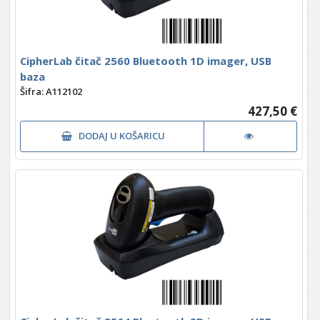
CipherLab čitač 2560 Bluetooth 1D imager, USB
baza
Šifra: A112102
427,50 €
DODAJ U KOŠARICU