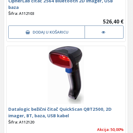
CipherLab čitač 2564 Bluetooth 2D imager, USB
baza
Šifra: A112103
526,40 €
DODAJ U KOŠARICU
Datalogic bežični čitač QuickScan QBT2500, 2D
imager, BT, baza, USB kabel
Šifra: A112120
Akcija: 50,00%