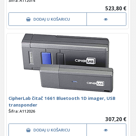
Šifra: A112014
523,80 €
DODAJ U KOŠARICU
CipherLab čitač 1661 Bluetooth 1D imager, USB
transponder
Šifra: A112026
307,20 €
DODAJ U KOŠARICU