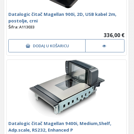
Datalogic čitač Magellan 900i, 2D, USB kabel 2m,
postolje, crni
Šifra: A113033
336,00 €
DODAJ U KOŠARICU
Datalogic čitač Magellan 9400i, Medium,Shelf,
Adp.scale, RS232, Enhanced P