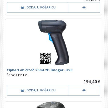
DODAJ U KOŠARICU
CipherLab čitač 2504 2D Imager, USB
Šifra: A111171
194,40 €
DODAJ U KOŠARICU